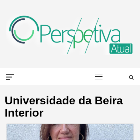
Skip
to
content
PERSPETIVA
OLHAR PORTUGAL, DE DIFERENTES FORMAS
Primary
ATUAL
Menu
Universidade da Beira
Interior