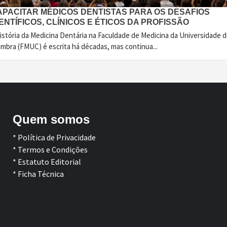
APACITAR MÉDICOS DENTISTAS PARA OS DESAFIOS
ENTÍFICOS, CLÍNICOS E ÉTICOS DA PROFISSÃO
istória da Medicina Dentária na Faculdade de Medicina da Universidade 
imbra (FMUC) é escrita há décadas, mas continua...
Quem somos
* Política de Privacidade
* Termos e Condições
* Estatuto Editorial
* Ficha Técnica
Facebook
LinkedIn