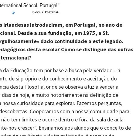
s Irlandesas introduziram
, em Portugal, no ano de
acional. Desde
a sua fundação, em
1975, a St.
rgulhosamente»
dado continuidade a este legado.
pedagógicos
d
esta escola?
Como
se distingue d
as
outras
nternacional?
na da Educação tem por base a busca pela verdade – a
to de si próprio e do conhecimento e aceitação do
ia desta filosofia, onde se observa a luz a vencer a
 dias de hoje, e muito notoriamente na definição de
 nossa curiosidade para explorar. Fazemos perguntas,
as descobertas. Cooperamos com a nossa comunidade para
não tem limites e ocorre dentro e fora da sala de aula.
ite-nos crescer”. Ensinamos aos alunos que o conceito de
des de resiliência e de investigação. A procura da