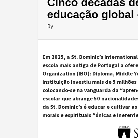
Cinco décadas d
educação global 
By
Em 2025, a St. Dominic’s Internationa
escola mais antiga de Portugal a ofer
Organization
(
IBO
): Diploma, Middle Y
instituição
investiu mais de 5 milhões
colocando-se n
a vanguarda da
“
apren
escolar que abrange 50 nacionalidade
da
St. Dominic’s
é educar e
cultivar
a
morais e espirituais
“
únicas
e
inerente