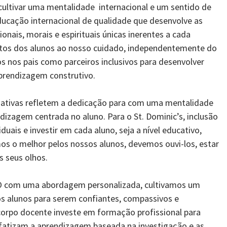
 cultivar uma mentalidade internacional e um sentido de
ucação internacional de qualidade que desenvolve as
cionais, morais e espirituais únicas inerentes a cada
itos dos alunos ao nosso cuidado, independentemente do
s nos pais como parceiros inclusivos para desenvolver
prendizagem construtivo.
iciativas refletem a dedicação para com uma mentalidade
endizagem centrada no aluno. Para o St. Dominic’s, inclusão
duais e investir em cada aluno, seja a nível educativo,
rmos o melhor pelos nossos alunos, devemos ouvi-los, estar
s seus olhos.
BO com uma abordagem personalizada, cultivamos um
s alunos para serem confiantes, compassivos e
rpo docente investe em formação profissional para
nfatizam a aprendizagem baseada na investigação e as