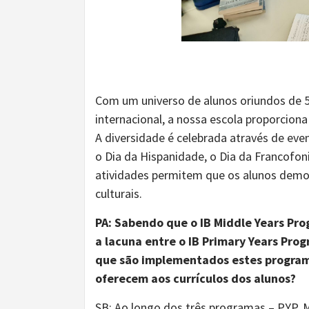
Com um universo de alunos oriundos de 
internacional, a nossa escola proporcio
A diversidade é celebrada através de eve
o Dia da Hispanidade, o Dia da Francofoni
atividades permitem que os alunos demon
culturais.
PA: Sabendo
que o
I
B Middle Years Pr
a lacuna entre o IB Primary Years Pr
que são
implementado
s
este
s
progra
oferece
m aos currículos
d
os alunos?
SB: Ao longo dos três programas – PYP, 