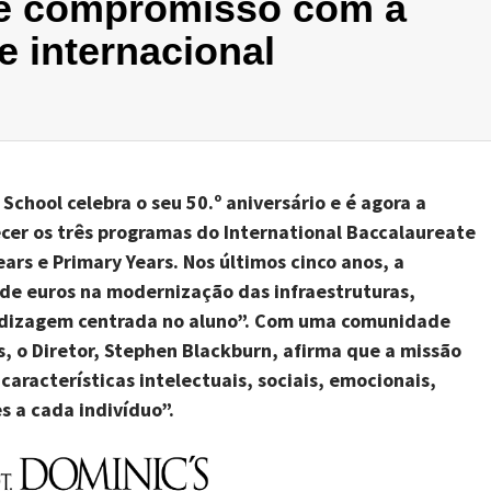
e compromisso com a
e internacional
l School
celebra o
seu 50.º aniversário
e é agora
a
ecer os três programas do International Baccalaureate
ears e Primary Years.
Nos últimos cinco anos, a
 de euros na modernização d
as infraestruturas
,
dizagem centrada no alun
o”
. Com uma comunidade
s
, o Diretor, Stephen Blackburn, afirma que
a
missão
s
características intelectuais, sociais, emocionais,
s a cada indivíduo
”
.