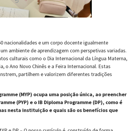
50 nacionalidades e um corpo docente igualmente
na um ambiente de aprendizagem com perspetivas variadas.
ntos culturais como o Dia Internacional da Língua Materna,
a, o Ano Novo Chinês e a Feira Internacional. Estas
strem, partilhem e valorizem diferentes tradições
ogramme (MYP)
ocupa uma posição única
,
ao preencher
ogramme (PYP) e o IB Diploma Programme (DP),
c
omo é
ma
s
n
esta instituição
e quais são os benefícios que
MYP e DP – O nosso currículo é construído de forma