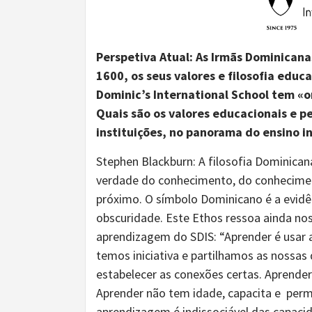
Perspetiva Atual:
As Irmãs Dominicana
1600, os seus valores e
filosofia educ
Dominic’s International School tem
«o
Qua
is são os valores educacionais e 
instituições
,
no panorama do
ensino i
Stephen Blackburn: A filosofia Dominica
verdade do conhecimento, do conhecimen
próximo. O símbolo Dominicano é a evidênc
obscuridade. Este Ethos ressoa ainda nos
aprendizagem do SDIS: “Aprender é usar a
temos iniciativa e partilhamos as noss
estabelecer as conexões certas. Aprender 
Aprender não tem idade, capacita e perm
aprendizagem é indissociável das capacida