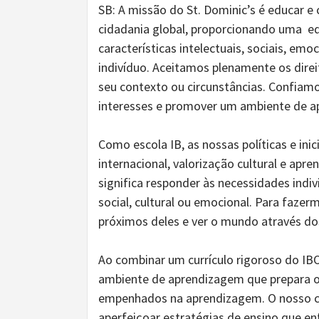
SB: A missão do St. Dominic’s é educar e
cidadania global, proporcionando uma ed
características intelectuais, sociais, emo
indivíduo. Aceitamos plenamente os dire
seu contexto ou circunstâncias. Confiamo
interesses e promover um ambiente de a
Como escola IB, as nossas políticas e in
internacional, valorização cultural e apr
significa responder às necessidades indivi
social, cultural ou emocional. Para faze
próximos deles e ver o mundo através do
Ao combinar um currículo rigoroso do I
ambiente de aprendizagem que prepara o
empenhados na aprendizagem. O nosso co
aperfeiçoar estratégias de ensino que e