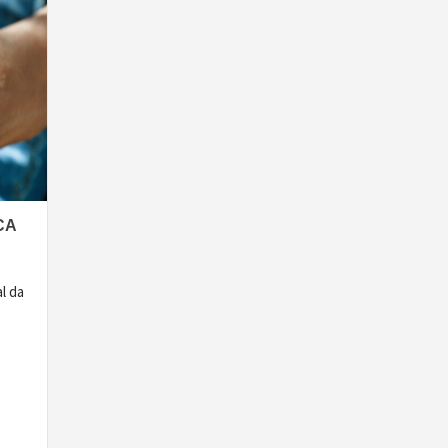
CA
l da