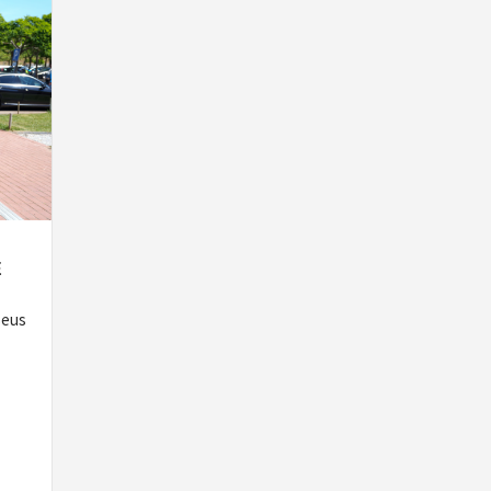
E
seus