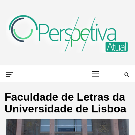
Skip
to
content
PERSPETIVA
OLHAR PORTUGAL, DE DIFERENTES FORMAS
Primary
ATUAL
Menu
Faculdade de Letras da
Universidade de Lisboa