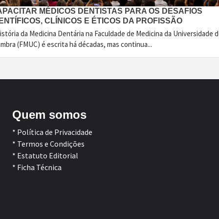
APACITAR MÉDICOS DENTISTAS PARA OS DESAFIOS
ENTÍFICOS, CLÍNICOS E ÉTICOS DA PROFISSÃO
istória da Medicina Dentária na Faculdade de Medicina da Universidade 
imbra (FMUC) é escrita há décadas, mas continua...
Quem somos
* Política de Privacidade
* Termos e Condições
* Estatuto Editorial
* Ficha Técnica
Facebook
LinkedIn