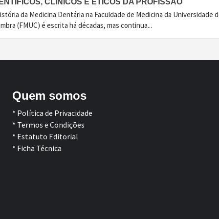
ENTÍFICOS, CLÍNICOS E ÉTICOS DA PROFISSÃO
istória da Medicina Dentária na Faculdade de Medicina da Universidade 
imbra (FMUC) é escrita há décadas, mas continua...
Quem somos
* Política de Privacidade
* Termos e Condições
* Estatuto Editorial
* Ficha Técnica
Facebook
LinkedIn