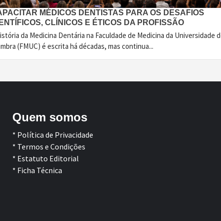
APACITAR MÉDICOS DENTISTAS PARA OS DESAFIOS
ENTÍFICOS, CLÍNICOS E ÉTICOS DA PROFISSÃO
istória da Medicina Dentária na Faculdade de Medicina da Universidade 
imbra (FMUC) é escrita há décadas, mas continua...
Quem somos
* Política de Privacidade
* Termos e Condições
* Estatuto Editorial
* Ficha Técnica
Facebook
LinkedIn