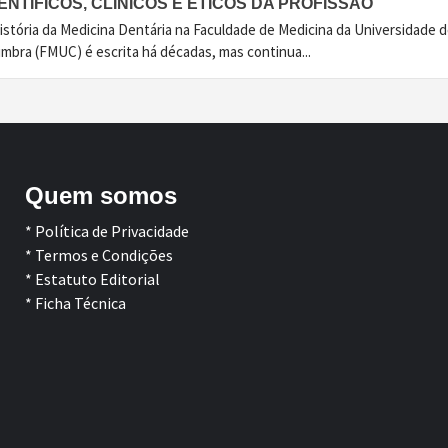
ENTÍFICOS, CLÍNICOS E ÉTICOS DA PROFISSÃO
istória da Medicina Dentária na Faculdade de Medicina da Universidade 
imbra (FMUC) é escrita há décadas, mas continua...
Quem somos
* Política de Privacidade
* Termos e Condições
* Estatuto Editorial
* Ficha Técnica
Facebook
LinkedIn