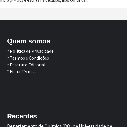
imbra (FMUC) é escrita há décadas, mas continua...
Quem somos
* Política de Privacidade
* Termos e Condições
* Estatuto Editorial
* Ficha Técnica
Facebook
LinkedIn
Recentes
Departamento de Química (DQ) da Universidade de