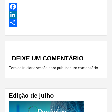
Facebook
LinkedIn
Share
Continue
Reading
DEIXE UM COMENTÁRIO
Tem de
iniciar a sessão
para publicar um comentário.
Edição de julho