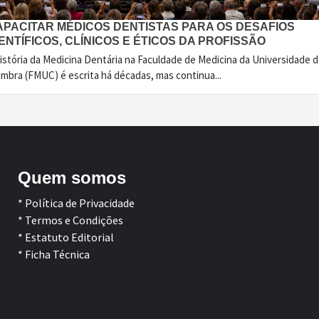
APACITAR MÉDICOS DENTISTAS PARA OS DESAFIOS
ENTÍFICOS, CLÍNICOS E ÉTICOS DA PROFISSÃO
istória da Medicina Dentária na Faculdade de Medicina da Universidade 
imbra (FMUC) é escrita há décadas, mas continua...
Quem somos
* Política de Privacidade
* Termos e Condições
* Estatuto Editorial
* Ficha Técnica