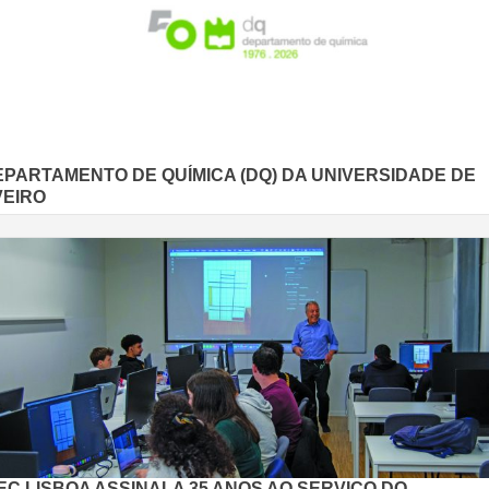
EPARTAMENTO DE QUÍMICA (DQ) DA UNIVERSIDADE DE
VEIRO
EC LISBOA ASSINALA 35 ANOS AO SERVIÇO DO