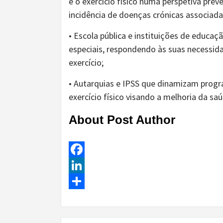
e o exercício físico numa perspetiva prev
incidência de doenças crónicas associad
• Escola pública e instituições de educaç
especiais, respondendo às suas necessidad
exercício;
• Autarquias e IPSS que dinamizam progra
exercício físico visando a melhoria da sa
About Post Author
Facebook
LinkedIn
Share
Continue
Reading