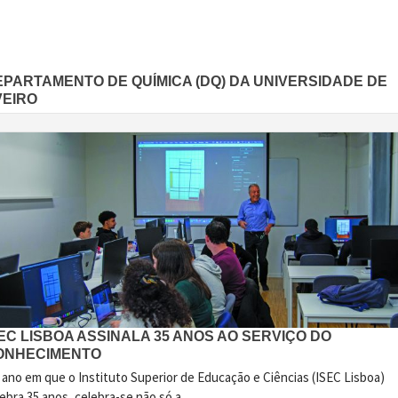
EPARTAMENTO DE QUÍMICA (DQ) DA UNIVERSIDADE DE
VEIRO
EC LISBOA ASSINALA 35 ANOS AO SERVIÇO DO
ONHECIMENTO
 ano em que o Instituto Superior de Educação e Ciências (ISEC Lisboa)
ebra 35 anos, celebra-se não só a...