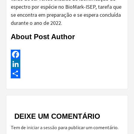
espectro por espécie no BioMark-ISEP, tarefa que
se encontra em preparação e se espera concluída
durante o ano de 2022.
About Post Author
Facebook
LinkedIn
Share
Continue
Reading
DEIXE UM COMENTÁRIO
Tem de
iniciar a sessão
para publicar um comentário.