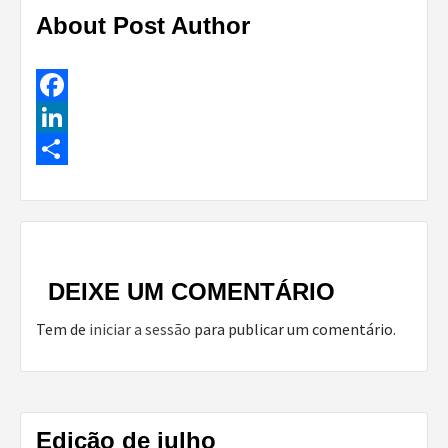
About Post Author
Facebook
LinkedIn
Share
Continue
Reading
DEIXE UM COMENTÁRIO
Tem de
iniciar a sessão
para publicar um comentário.
Edição de julho