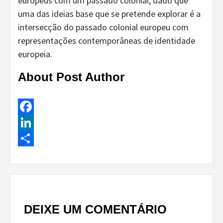
europeus com um passado colonial, dado que
uma das ideias base que se pretende explorar é a
intersecção do passado colonial europeu com
representações contemporâneas de identidade
europeia.
About Post Author
Facebook
LinkedIn
Share
Continue
Reading
DEIXE UM COMENTÁRIO