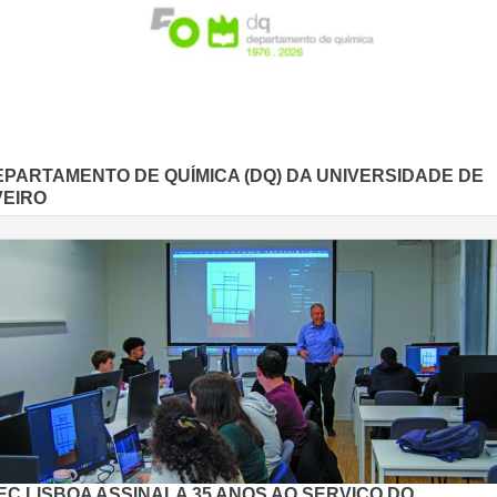
EPARTAMENTO DE QUÍMICA (DQ) DA UNIVERSIDADE DE
VEIRO
EC LISBOA ASSINALA 35 ANOS AO SERVIÇO DO