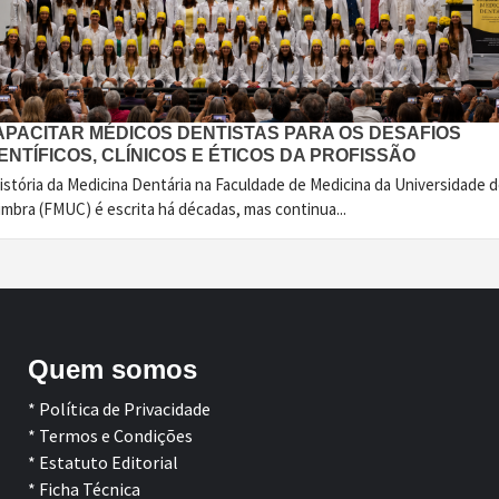
APACITAR MÉDICOS DENTISTAS PARA OS DESAFIOS
ENTÍFICOS, CLÍNICOS E ÉTICOS DA PROFISSÃO
istória da Medicina Dentária na Faculdade de Medicina da Universidade 
imbra (FMUC) é escrita há décadas, mas continua...
Quem somos
* Política de Privacidade
* Termos e Condições
* Estatuto Editorial
* Ficha Técnica