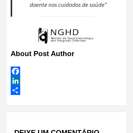
doente nos cuidados de saúde”
About Post Author
Facebook
LinkedIn
Share
Continue
Reading
DEIXE UM COMENTÁRIO