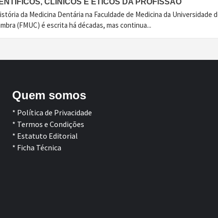
ENTÍFICOS, CLÍNICOS E ÉTICOS DA PROFISSÃO
istória da Medicina Dentária na Faculdade de Medicina da Universidade 
imbra (FMUC) é escrita há décadas, mas continua...
Quem somos
* Política de Privacidade
* Termos e Condições
* Estatuto Editorial
* Ficha Técnica
Facebook
LinkedIn