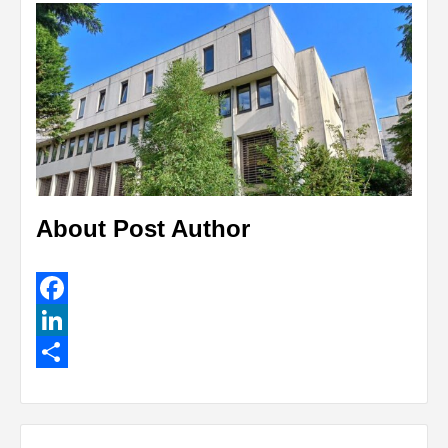
About Post Author
Facebook
LinkedIn
Share
Continue
Reading