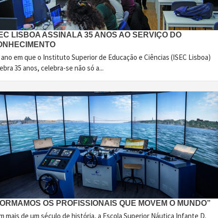
EC LISBOA ASSINALA 35 ANOS AO SERVIÇO DO
ONHECIMENTO
 ano em que o Instituto Superior de Educação e Ciências (ISEC Lisboa)
ebra 35 anos, celebra-se não só a...
FORMAMOS OS PROFISSIONAIS QUE MOVEM O MUNDO”
 mais de um século de história, a Escola Superior Náutica Infante D.