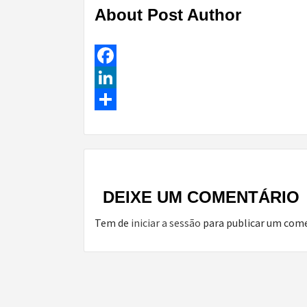
About Post Author
Facebook
LinkedIn
Share
Continue
Reading
DEIXE UM COMENTÁRIO
Tem de
iniciar a sessão
para publicar um come