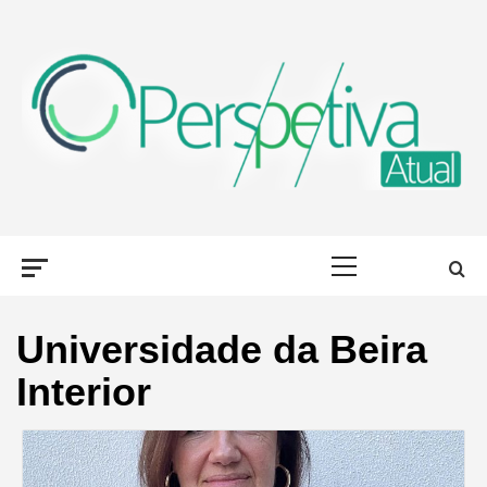
Skip
to
content
PERSPETIVA
OLHAR PORTUGAL, DE DIFERENTES FORMAS
Primary
ATUAL
Menu
Universidade da Beira
Interior